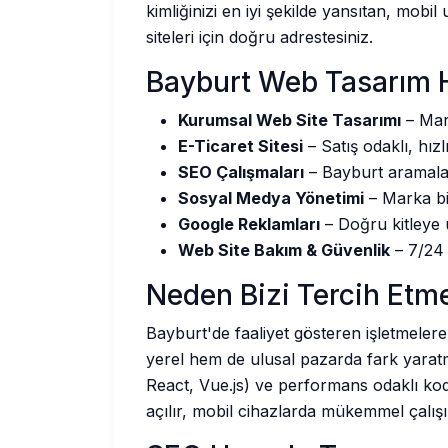
kimliğinizi en iyi şekilde yansıtan, mob
siteleri için doğru adrestesiniz.
Bayburt Web Tasarım 
Kurumsal Web Site Tasarımı
– Mark
E-Ticaret Sitesi
– Satış odaklı, hızl
SEO Çalışmaları
– Bayburt aramalar
Sosyal Medya Yönetimi
– Marka bili
Google Reklamları
– Doğru kitleye 
Web Site Bakım & Güvenlik
– 7/24 
Neden Bizi Tercih Etme
Bayburt'de faaliyet gösteren işletmeler
yerel hem de ulusal pazarda fark yaratm
React, Vue.js) ve performans odaklı kodl
açılır, mobil cihazlarda mükemmel çalışı