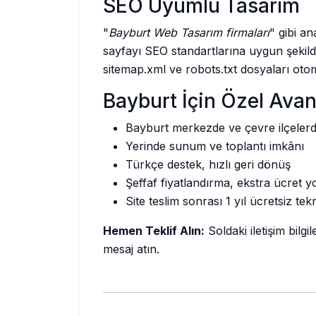
SEO Uyumlu Tasarım
"
Bayburt Web Tasarım firmaları
" gibi a
sayfayı SEO standartlarına uygun şeki
sitemap.xml ve robots.txt dosyaları otoma
Bayburt İçin Özel Avan
Bayburt merkezde ve çevre ilçeler
Yerinde sunum ve toplantı imkânı
Türkçe destek, hızlı geri dönüş
Şeffaf fiyatlandırma, ekstra ücret y
Site teslim sonrası 1 yıl ücretsiz tek
Hemen Teklif Alın:
Soldaki iletişim bil
mesaj atın.