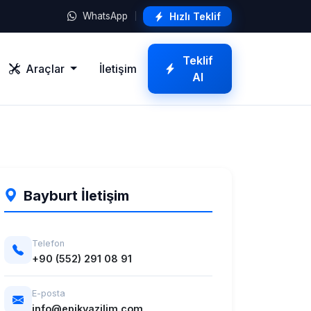
Hızlı Teklif
WhatsApp
Teklif
Araçlar
İletişim
Al
Bayburt İletişim
Telefon
+90 (552) 291 08 91
E-posta
info@epikyazilim.com